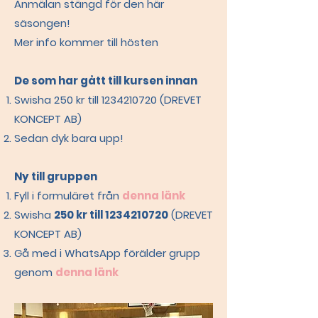
Anmälan stängd för den här
säsongen!
Mer info kommer till hösten
De som har gått till kursen innan
Swisha 250 kr till
1234210720
(DREVET
KONCEPT AB)
Sedan dyk bara upp!
Ny till gruppen
Fyll i formuläret från
denna länk
Swisha
250 kr till
1234210720
(DREVET
KONCEPT AB)
Gå med i WhatsApp förälder grupp
genom
denna länk