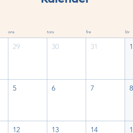
ons
tors
fre
lör
29
30
31
5
6
7
12
13
14