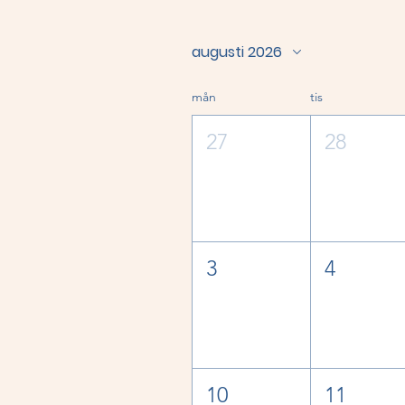
augusti 2026
mån
tis
27
28
3
4
10
11