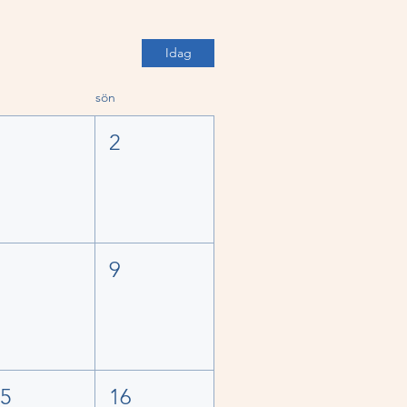
Idag
sön
1
2
8
9
15
16