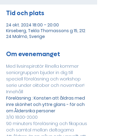
Tid och plats
24 okt. 2024 18:00 – 20:00
Kirseberg, Tekla Thomassons g 15, 212
24 Malmö, Sverige
Om evenemanget
Med livsinspiratör Rinella kommer 
seniorgruppen bjuder in dig till 
speciell föreläsning och workshop 
serie under oktober och november! 
Innehåll 
Föreläsning : Konsten att åldras med 
inre skönhet och yttre glans - för och 
om Åldersrika personer 
3/10 18.00-20.00
90 minuters föreläsning och fikapaus 
och samtal mellan deltagarna 