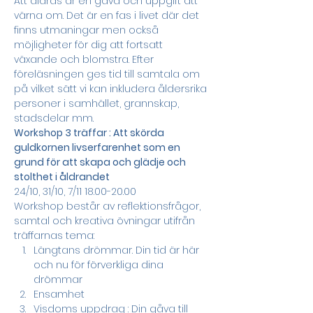
Att åldras är en gåva och uppgift att 
värna om. Det är en fas i livet där det 
finns utmaningar men också 
möjligheter för dig att fortsatt 
växande och blomstra. Efter 
föreläsningen ges tid till samtala om 
på vilket sätt vi kan inkludera åldersrika 
personer i samhället, grannskap, 
stadsdelar mm.
Workshop 3 träffar : Att skörda 
guldkornen livserfarenhet som en 
grund för att skapa och glädje och 
stolthet i åldrandet 
24/10, 31/10, 7/11 18.00-20.00
Workshop består av reflektionsfrågor, 
samtal och kreativa övningar utifrån 
träffarnas tema:
Längtans drömmar. Din tid är här 
och nu för förverkliga dina 
drömmar
Ensamhet
Visdoms uppdrag : Din gåva till 