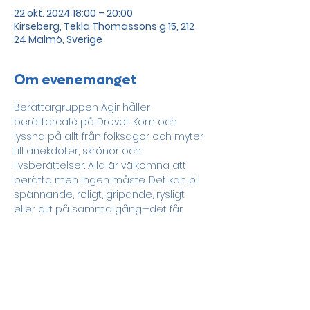
22 okt. 2024 18:00 – 20:00
Kirseberg, Tekla Thomassons g 15, 212
24 Malmö, Sverige
Om evenemanget
Berättargruppen Ägir håller 
berättarcafé på Drevet. Kom och 
lyssna på allt från folksagor och myter 
till anekdoter, skrönor och 
livsberättelser. Alla är välkomna att 
berätta men ingen måste. Det kan bi 
spännande, roligt, gripande, rysligt 
eller allt på samma gång—det får 
kvällen utvisa!
Dela detta evenemang