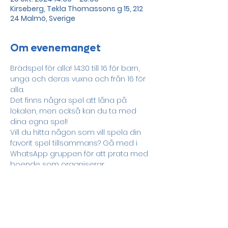
Kirseberg, Tekla Thomassons g 15, 212
24 Malmö, Sverige
Om evenemanget
Brädspel för alla! 14:30 till 16 för barn, 
unga och deras vuxna och från 16 för 
alla.
Det finns några spel att låna på 
lokalen, men också kan du ta med 
dina egna spel!
Vill du hitta någon som vill spela din 
favorit spel tillsammans? Gå med i 
WhatsApp gruppen
 för att prata med 
boende som organiserar 
evenemanget!
Dela detta evenemang