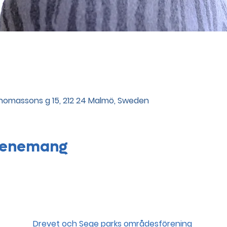
 Thomassons g 15, 212 24 Malmö, Sweden
evenemang
Drevet och Sege parks områdesförening