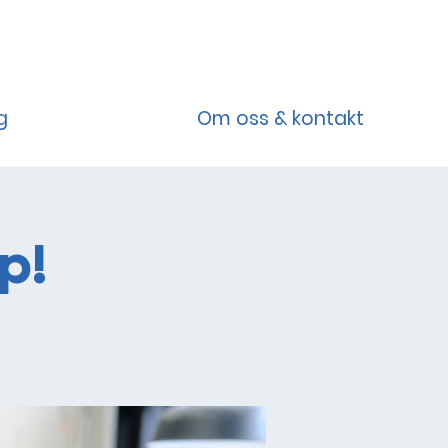
g
Om oss & kontakt
p!