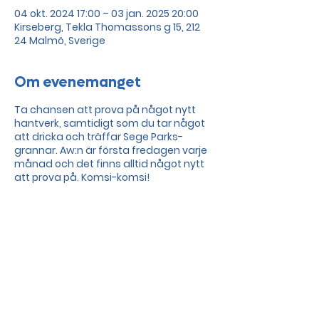
04 okt. 2024 17:00 – 03 jan. 2025 20:00
Kirseberg, Tekla Thomassons g 15, 212
24 Malmö, Sverige
Om evenemanget
Ta chansen att prova på något nytt
hantverk, samtidigt som du tar något
att dricka och träffar Sege Parks-
grannar. Aw:n är första fredagen varje
månad och det finns alltid något nytt
att prova på. Komsi-komsi!
Dela detta evenemang
Drevet och Sege parks
områdesförening all rights