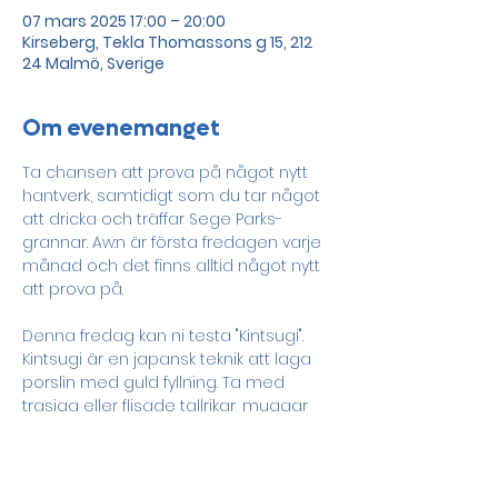
07 mars 2025 17:00 – 20:00
Kirseberg, Tekla Thomassons g 15, 212
24 Malmö, Sverige
Om evenemanget
Ta chansen att prova på något nytt 
hantverk, samtidigt som du tar något 
att dricka och träffar Sege Parks-
grannar. Aw:n är första fredagen varje 
månad och det finns alltid något nytt 
att prova på. 
Denna fredag kan ni testa "Kintsugi". 
Kintsugi är en japansk teknik att laga 
porslin med guld fyllning. Ta med  
trasiga eller flisade tallrikar, muggar 
eller skålar av porslin eller glas 
hemifrån!