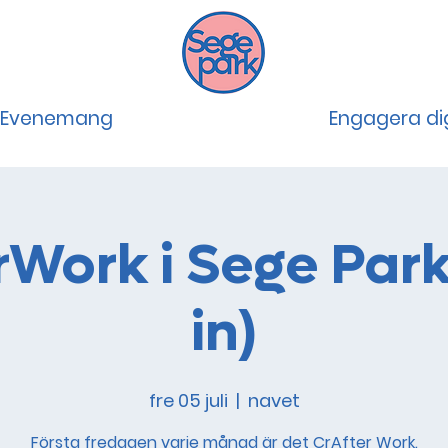
Evenemang
Engagera di
rWork i Sege Park
in)
fre 05 juli
  |  
navet
Första fredagen varje månad är det CrAfter Work.