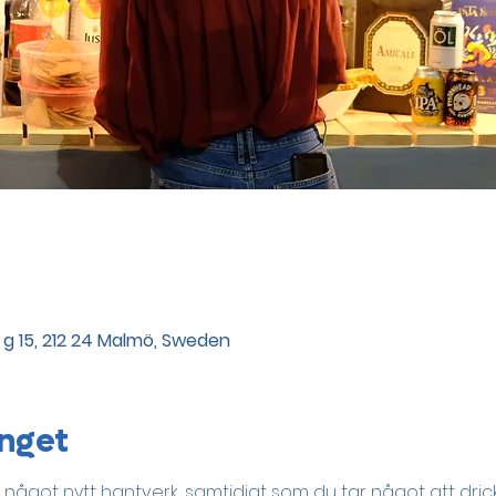
g 15, 212 24 Malmö, Sweden
nget
något nytt hantverk, samtidigt som du tar något att dric