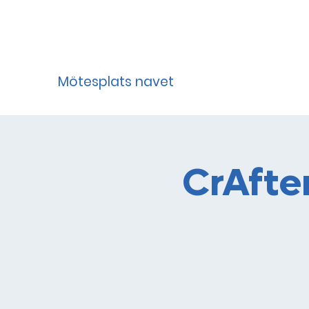
Mötesplats navet
CrAfte