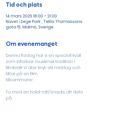
Tid och plats
14 mars 2025 18:00 – 21:00
Navet i Sege Park , Tekla Thomassons
gata 15, Malmö, Sverige
Om evenemanget
Denna fredag ​​har vi en speciell kväll 
som införlivar muslimsk tradition i 
filmkväll! Vi äter knyt-stil middag och 
tittar på en film 
tillsammans! 
Ta med en halal-rätt/snacks att dela 
på. 
Alla är välkomna oavsett religion
! 
Dela detta evenemang