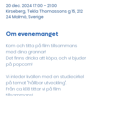
20 dec. 2024 17:00 – 21:00
Kirseberg, Tekla Thomassons g 15, 212
24 Malmö, Sverige
Om evenemanget
Kom och titta på film tillsammans 
med dina grannar! 
Det finns dricka att köpa, och vi bjuder 
på popcorn! 
Vi inleder kvällen med en studiecirkel 
på temat "hållbar utveckling". 
Från ca. kl.18 tittar vi på film 
tillsammans! 
Dela detta evenemang