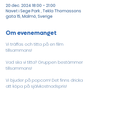
20 dec. 2024 18:00 – 21:00
Navet i Sege Park , Tekla Thomassons
gata 15, Malmö, Sverige
Om evenemanget
Vi träffas och titta på en film 
tillsammans! 
Vad ska vi titta? Gruppen bestämmer 
tillsammans! 
Vi bjuder på popcorn! Det finns dricka 
att köpa på självkostnadspris! 
Välkomna! 
Dela detta evenemang