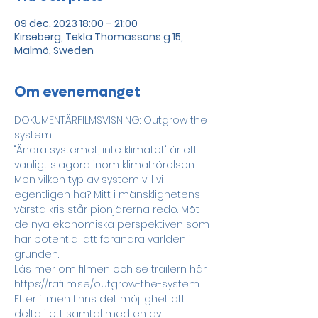
09 dec. 2023 18:00 – 21:00
Kirseberg, Tekla Thomassons g 15,
Malmö, Sweden
Om evenemanget
DOKUMENTÄRFILMSVISNING: Outgrow the 
system
"Ändra systemet, inte klimatet" är ett 
vanligt slagord inom klimatrörelsen. 
Men vilken typ av system vill vi 
egentligen ha? Mitt i mänsklighetens 
värsta kris står pionjärerna redo. Möt 
de nya ekonomiska perspektiven som 
har potential att förändra världen i 
grunden.
Läs mer om filmen och se trailern här: 
https://rafilm.se/outgrow-the-system
Efter filmen finns det möjlighet att 
delta i ett samtal med en av 