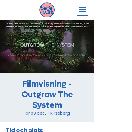
Filmvisning -
Outgrow The
System
lör 09 dec.
  |  
Kirseberg
Tid och plats