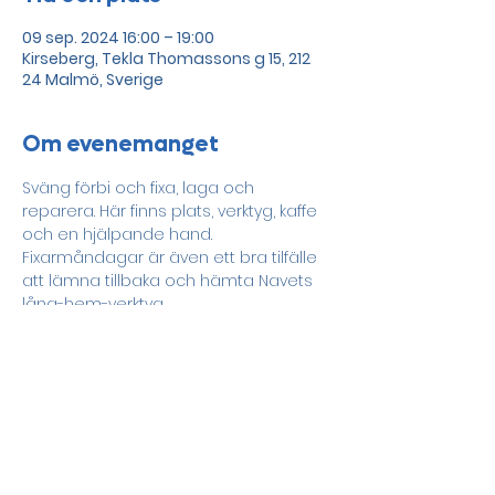
09 sep. 2024 16:00 – 19:00
Kirseberg, Tekla Thomassons g 15, 212
24 Malmö, Sverige
Om evenemanget
Sväng förbi och fixa, laga och 
reparera. Här finns plats, verktyg, kaffe 
och en hjälpande hand.
Fixarmåndagar är även ett bra tilfälle 
att lämna tillbaka och hämta Navets 
låna-hem-verktyg. 
Dela detta evenemang