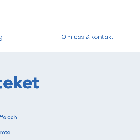
g
Om oss & kontakt
teket
affe och
hämta