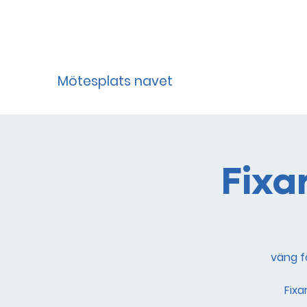
Mötesplats navet
Fixa
väng fö
Fixa