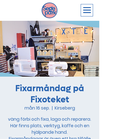
Fixarmåndag på
Fixoteket
mån 16 sep.
  |  
Kirseberg
väng förbi och fixa, laga och reparera.
Här finns plats, verktyg, kaffe och en
hjälpande hand.
Fixarmåndagar är även ett bra tilfälle