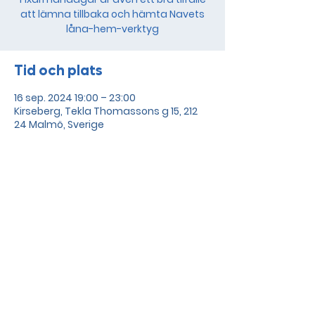
att lämna tillbaka och hämta Navets
låna-hem-verktyg
Tid och plats
16 sep. 2024 19:00 – 23:00
Kirseberg, Tekla Thomassons g 15, 212
24 Malmö, Sverige
Dela detta evenemang
Drevet och Sege parks
områdesförening all rights
reserved 2026.