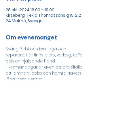
28 okt. 2024 16:00 – 19:00
Kirseberg, Tekla Thomassons g 15, 212
24 Malmö, Sverige
Om evenemanget
Sväng förbi och fixa, laga och 
reparera. Här finns plats, verktyg, kaffe 
och en hjälpande hand.
Fixarmåndagar är även ett bra tilfälle 
att lämna tillbaka och hämta Navets 
låna-hem-verktyg. 
Dela detta evenemang