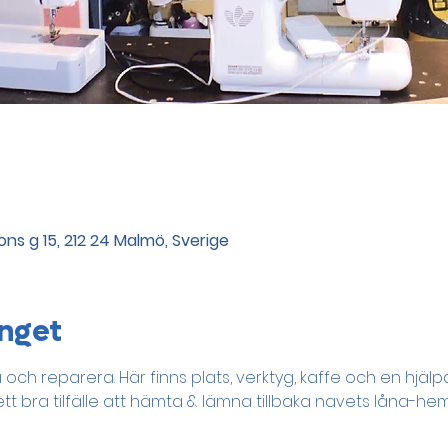
ns g 15, 212 24 Malmö, Sverige
nget
a och reparera. Här finns plats, verktyg, kaffe och en hjäl
t bra tilfälle att hämta & lämna tillbaka navets låna-hem