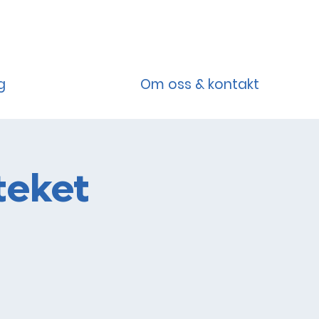
g
Om oss & kontakt
teket