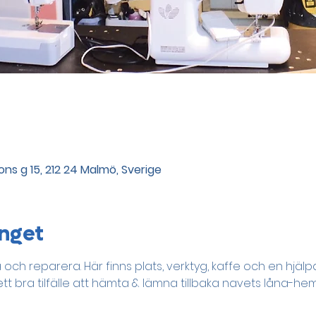
ns g 15, 212 24 Malmö, Sverige
nget
a och reparera. Här finns plats, verktyg, kaffe och en hjäl
t bra tilfälle att hämta & lämna tillbaka navets låna-hem