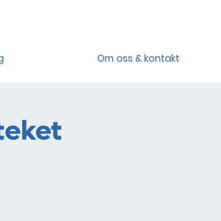
g
Om oss & kontakt
teket