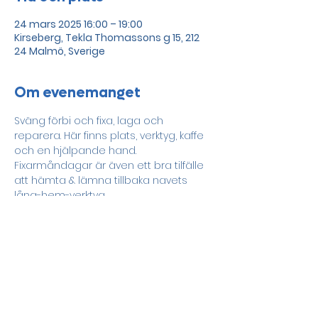
24 mars 2025 16:00 – 19:00
Kirseberg, Tekla Thomassons g 15, 212
24 Malmö, Sverige
Om evenemanget
Sväng förbi och fixa, laga och 
reparera. Här finns plats, verktyg, kaffe 
och en hjälpande hand.
Fixarmåndagar är även ett bra tilfälle 
att hämta & lämna tillbaka navets 
låna-hem-verktyg. 
Dela detta evenemang