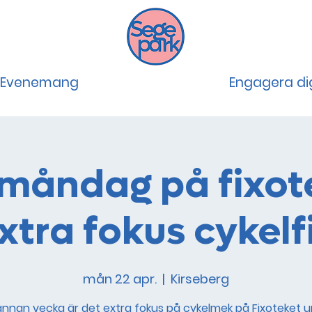
Evenemang
Engagera di
rmåndag på fixote
xtra fokus cykelf
mån 22 apr.
  |  
Kirseberg
nnan vecka är det extra fokus på cykelmek på Fixoteket 