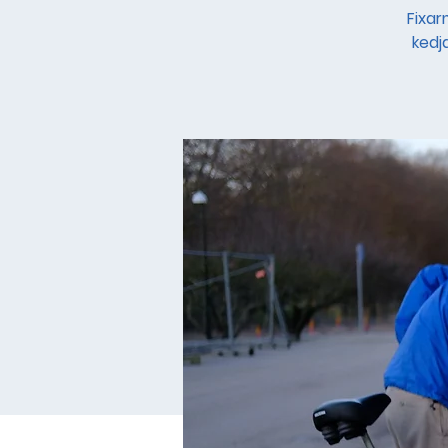
Fixar
kedj