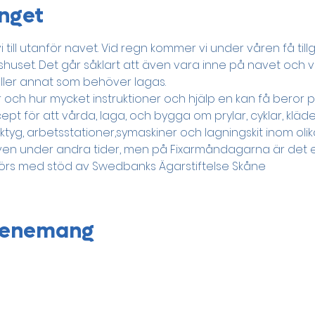
nget
vi till utanför navet. Vid regn kommer vi under våren få till
tshuset. Det går såklart att även vara inne på navet och 
ller annat som behöver lagas.
 och hur mycket instruktioner och hjälp en kan få beror p
pt för att vårda, laga, och bygga om prylar, cyklar, kläder
erktyg, arbetsstationer,symaskiner och lagningskit inom ol
t även under andra tider, men på Fixarmåndagarna är det e
förs med stöd av Swedbanks Ägarstiftelse Skåne 
evenemang