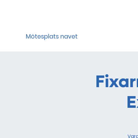
Mötesplats navet
Fixa
E
Vara