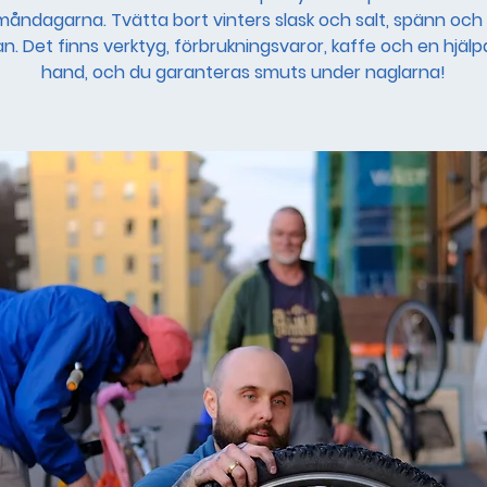
måndagarna. Tvätta bort vinters slask och salt, spänn och
an. Det finns verktyg, förbrukningsvaror, kaffe och en hjäl
hand, och du garanteras smuts under naglarna!