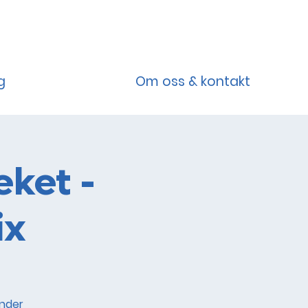
g
Om oss & kontakt
ket -
ix
under