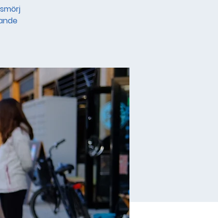
 smörj
pande