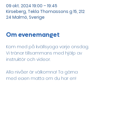
09 okt. 2024 19:00 – 19:45
Kirseberg, Tekla Thomassons g 15, 212
24 Malmö, Sverige
Om evenemanget
Kom med på kvällsyoga varje onsdag. 
Vi tränar tillsammans med hjälp av 
instruktör och videor. 
Alla nivåer är välkomna! Ta gärna 
med egen matta om du har en!
Dela detta evenemang
Drevet och Sege parks