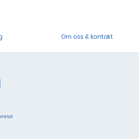
g
Om oss & kontakt
a
komna!