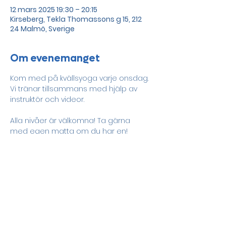
12 mars 2025 19:30 – 20:15
Kirseberg, Tekla Thomassons g 15, 212
24 Malmö, Sverige
Om evenemanget
Kom med på kvällsyoga varje onsdag. 
Vi tränar tillsammans med hjälp av 
instruktör och videor. 
Alla nivåer är välkomna! Ta gärna 
med egen matta om du har en!
Dela detta evenemang
Drevet och Sege parks