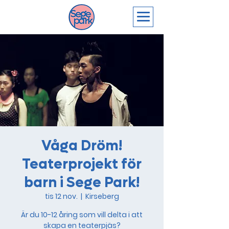
Våga Dröm!
Teaterprojekt för
barn i Sege Park!
tis 12 nov.
  |  
Kirseberg
Är du 10-12 åring som vill delta i att
skapa en teaterpjäs?