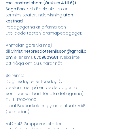
mellanstadiebarn (årskurs 4 till 6) i 
Sege Park
 och Backaskolan en 
termins teaterundervisning 
utan 
kostnad
. 
Pedagogerna är erfarna och 
utbildade teater/ dramapedagoger. 
Anmälan görs via mejl 
till
Christinetoresdotternilsson@gmail.c
om
 eller sms 
0709809581
. Tveka inte 
att fråga om du undrar nåt.
Schema: 
Dag: Tisdag eller torsdag (vi 
bestämmer på en av de dagarna 
som passar bäst för alla deltagarna) 
Tid: kl 17.00-19.00. 
Lokal: Backaskolans gymnastiksal / MAF 
(se nedan) 
V.42 - 43 Grupperna startar 